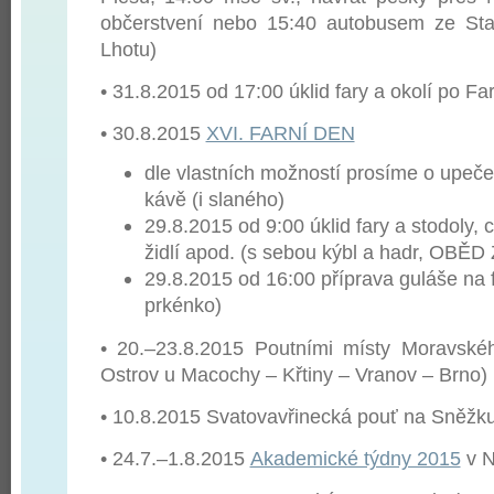
občerstvení nebo 15:40 autobusem ze Sta
Lhotu)
• 31.8.2015 od 17:00 úklid fary a okolí po Fa
• 30.8.2015
XVI. FARNÍ DEN
dle vlastních možností prosíme o upeč
kávě (i slaného)
29.8.2015 od 9:00 úklid fary a stodoly, c
židlí apod. (s sebou kýbl a hadr, OBĚ
29.8.2015 od 16:00 příprava guláše na f
prkénko)
• 20.–23.8.2015 Poutními místy Moravské
Ostrov u Macochy – Křtiny – Vranov – Brno)
• 10.8.2015 Svatovavřinecká pouť na Sněžk
• 24.7.–1.8.2015
Akademické týdny 2015
v N