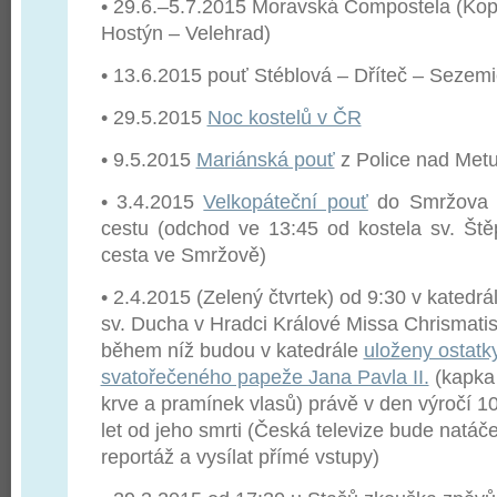
•
29.6.–5.7.2015 Moravská Compostela (Ko
Hostýn – Velehrad)
• 13.6.2015 pouť Stéblová – Dříteč – Sezem
• 29.5.2015
Noc kostelů v ČR
• 9.5.2015
Mariánská pouť
z Police nad Metu
• 3.4.2015
Velkopáteční pouť
do Smržova k
cestu (odchod ve 13:45 od kostela sv. Ště
cesta ve Smržově)
• 2.4.2015 (Zelený čtvrtek) od 9:30 v kate
drá
sv. Ducha v Hradci Králové Missa Chrismatis
během níž budou v katedrále
uloženy ostatk
svatořečeného papeže Jana Pavla II.
(kapka
krve a pramínek vlasů) právě v den výročí 1
let od jeho smrti (Česká televize bude natáče
reportáž a vysílat přímé vstupy)