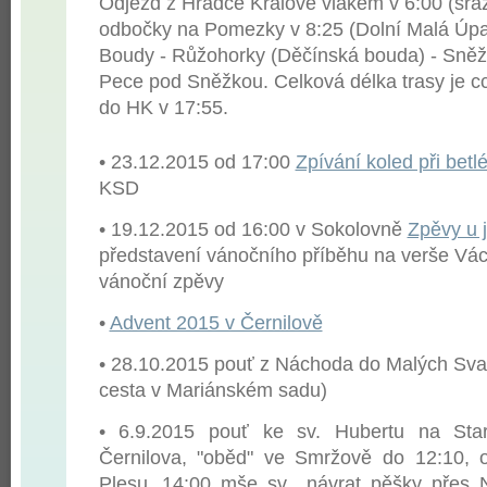
Odjezd z Hradce Králové vlakem v 6:00 (sraz
odbočky na Pomezky v 8:25 (Dolní Malá Úpa
Boudy - Růžohorky (Děčínská bouda) - Sněž
Pece pod Sněžkou. Celková délka trasy je c
do HK v 17:55.
• 23.12.2015 od 17:00
Zpívání koled při bet
KSD
• 19.12.2015 od 16:00 v Sokolovně
Zpěvy u j
představení vánočního příběhu na verše Vác
vánoční zpěvy
•
Advent 2015 v Černilově
• 28.10.2015 pouť z Náchoda do Malých Svat
cesta v Mariánském sadu)
• 6.9.2015 pouť ke sv. Hubertu na Sta
Černilova, "oběd" ve Smržově do 12:10,
Plesu, 14:00 mše sv., návrat pěšky přes