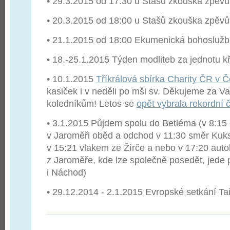
• 29.3.2015 od 17:30 u Stašů zkouška zpěvů
• 20.3.2015 od 18:00 u Stašů zkouška zpěvů
• 21.1.2015 od 18:00 Ekumenická bohosluž
• 18.-25.1.2015 Týden modliteb za jednotu k
• 10.1.2015
Tříkrálová sbírka Charity ČR v Č
kasiček i v neděli po mši sv.
Děkujeme za Vaši
koledníkům! Letos se
opět vybrala rekordní 
• 3.1.2015 Půjdem spolu do Betléma (v 8:15 
v Jaroměři oběd a odchod v 11:30 směr Kuks
v 15:21 vlakem ze Žírče a nebo v 17:20 aut
z Jaroměře, kde lze společně posedět, jede 
i Náchod)
• 29.12.2014 - 2.1.2015 Evropské setkání Tai