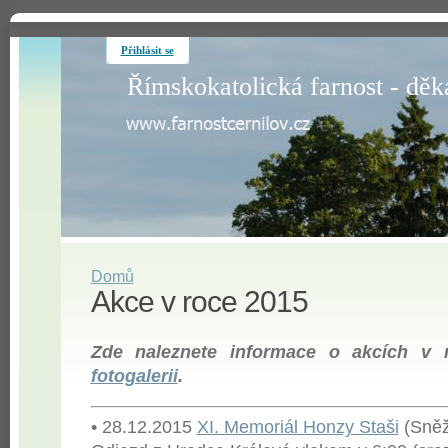
Přihlásit se
Římskokatolická farnost - děk
Domů
Akce v roce 2015
Zde naleznete informace o akcích v 
fotogalerii
.
• 28.12.2015
XI. Memoriál Honzy Staši
(Sně