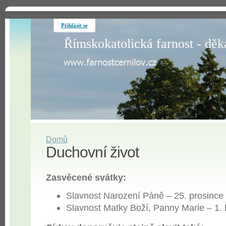
Přihlásit se
Římskokatolická farnost - děk
Domů
Duchovní život
Zasvěcené svátky:
Slavnost Narození Páně – 25. prosince
Slavnost Matky Boží, Panny Marie – 1. 