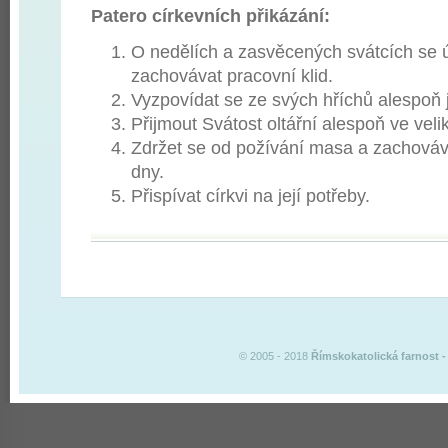
Patero církevních přikázání:
O nedělích a zasvěcených svátcích se ú
zachovávat pracovní klid.
Vyzpovídat se ze svých hříchů alespoň 
Přijmout Svátost oltářní alespoň ve vel
Zdržet se od požívání masa a zachováv
dny.
Přispívat církvi na její potřeby.
© 2005 - 2018
Římskokatolická farnost
-