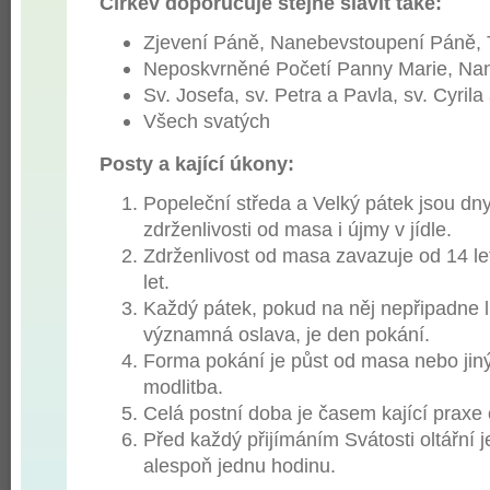
Církev doporučuje stejně slavit také:
Zjevení Páně, Nanebevstoupení Páně, 
Neposkvrněné Početí Panny Marie, Nan
Sv. Josefa, sv. Petra a Pavla, sv. Cyril
Všech svatých
Posty a kající úkony:
Popeleční středa a Velký pátek jsou dn
zdrženlivosti od masa i újmy v jídle.
Zdrženlivost od masa zavazuje od 14 let
let.
Každý pátek, pokud na něj nepřipadne li
významná oslava, je den pokání.
Forma pokání je půst od masa nebo jiný
modlitba.
Celá postní doba je časem kající praxe 
Před každý přijímáním Svátosti oltářní j
alespoň jednu hodinu.