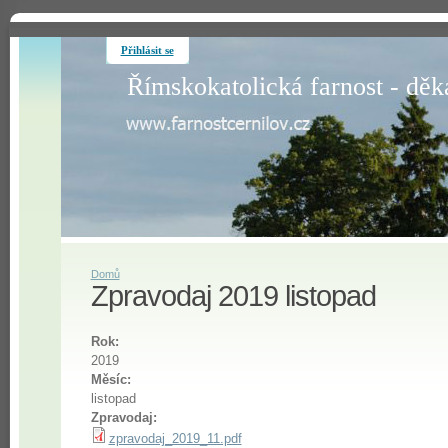
Přihlásit se
Římskokatolická farnost - děk
Domů
Zpravodaj 2019 listopad
Rok:
2019
Měsíc:
listopad
Zpravodaj:
zpravodaj_2019_11.pdf