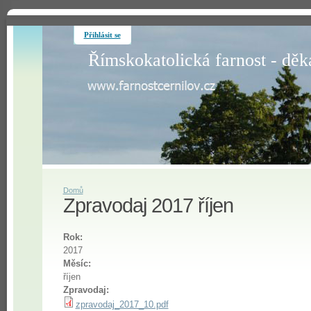
Přihlásit se
Římskokatolická farnost - děk
Domů
Zpravodaj 2017 říjen
Rok:
2017
Měsíc:
říjen
Zpravodaj:
zpravodaj_2017_10.pdf