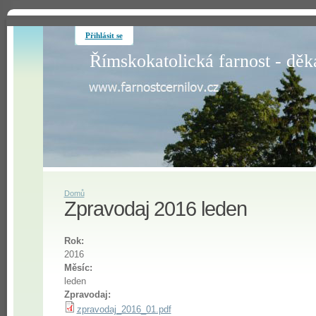
Přihlásit se
Římskokatolická farnost - děk
Domů
Zpravodaj 2016 leden
Rok:
2016
Měsíc:
leden
Zpravodaj:
zpravodaj_2016_01.pdf