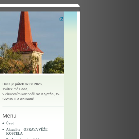
Dnes je
pátek 07.08.2026
,
svátek má
Lada
,
v církevním kalendáři
sv. Kajetán, sv.
Sixtus II. a druhové
.
Menu
Úvod
Aktuality - OPRAVA VĚŽE
KOSTELA