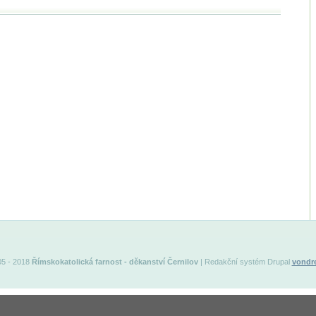
05 - 2018
Římskokatolická farnost
- děkanství
Černilov
| Redakční systém Drupal
vondre