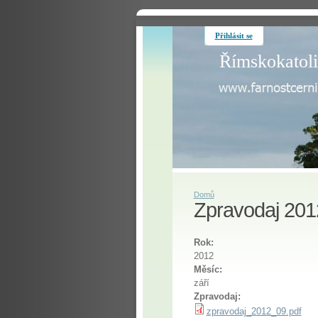
Přihlásit se
Římskokatoli
Domů
Zpravodaj 201
Rok:
2012
Měsíc:
září
Zpravodaj:
zpravodaj_2012_09.pdf