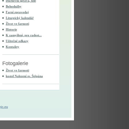
Duchovní správa, lidé
Bohoslužby
Farní zpravodaj
Liturgický kalendář
Život ve farnosti
Historie
K zamyšlení, pro radost...
Užitečné odkazy
Kontakty
Fotogalerie
Život ve farnosti
kostel Nalezení sv. Štěpána
jc.eu