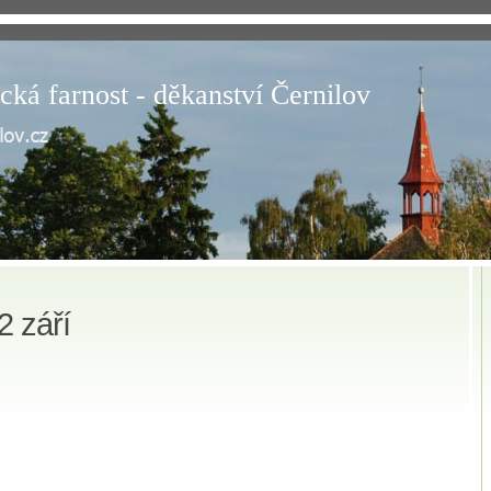
cká farnost - děkanství Černilov
2 září