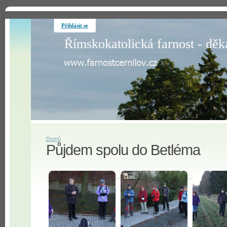
Přihlásit se
Římskokatolická farnost - děk
Domů
Půjdem spolu do Betléma