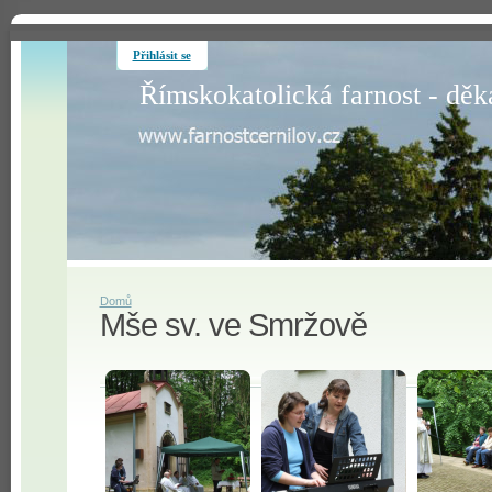
Přihlásit se
Římskokatolická farnost - děk
Domů
Mše sv. ve Smržově